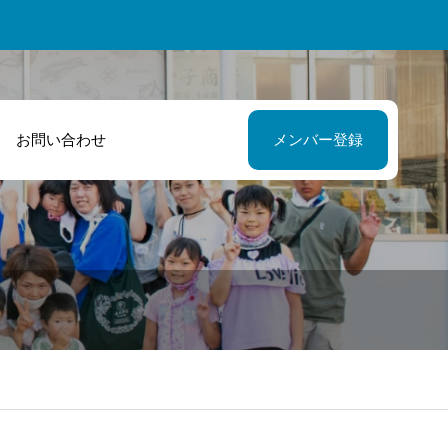
お問い合わせ
メンバー登録
ノーと言わない
自分達で考え行
いにゃこ村」の
出来る様サポー
さんと街を楽し
してくださいま
したい！
た！