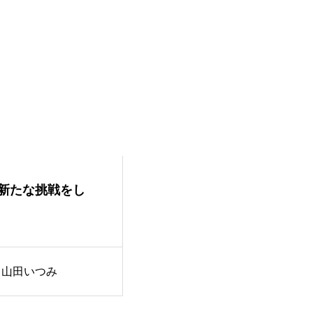
新たな挑戦をし
自分達で考え行動出来る様
てくださいました！
山田いつみ
紙モノ富山代表
桜井