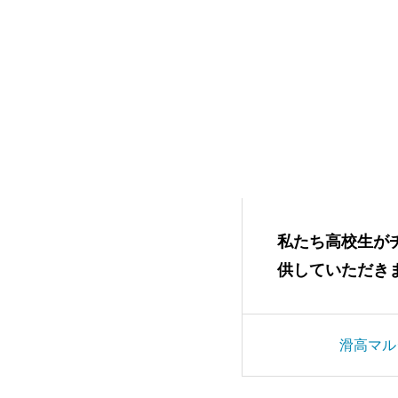
としてチャレンジする私を応
私たち高校生が
きました！
供していただき
タレント
さだありさ
滑高マル