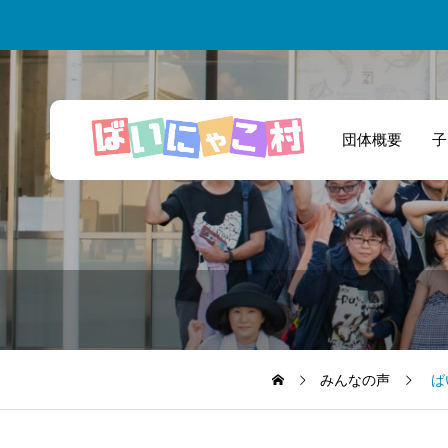
団体概要
子
私たち高校生がチ
ャレンジする場を
提供していただき
ました！
みんなの声
ば