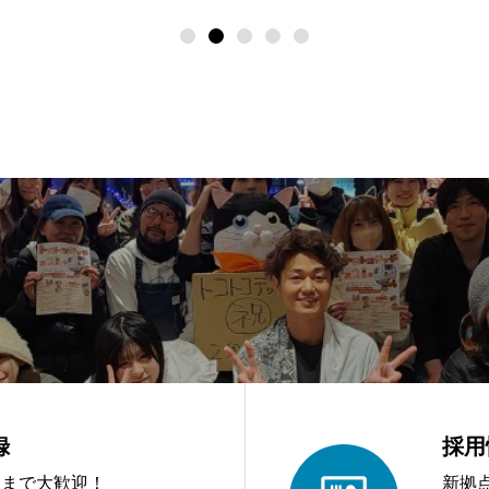
録
採用
アまで大歓迎！
新拠