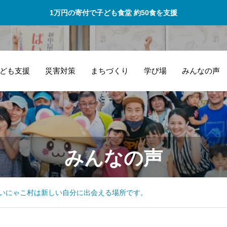
1万円の寄付で子ども食堂 約50食を支援
ども支援
災害対策
まちづくり
学び場
みんなの声
もっと手紙を書く
「
みんなの声
楽しさを知って沢
ば
山の人に知って貰
皆
えたら！
く
いにゃこ村は新しい自分に出会える場所です。