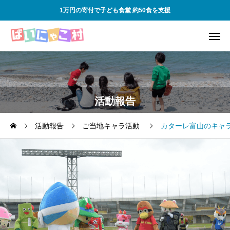
1万円の寄付で子ども食堂 約50食を支援
活動報告
活動報告
ご当地キャラ活動
カターレ富山のキャ