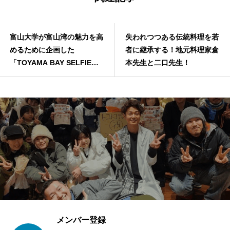
山湾の魅力を高
失われつつある伝統料理を若
商品開発に挑
画した
者に継承する！地元料理家倉
にモノつくり
AY SELFIE
本先生と二口先生！
香薔薇シロッ
力
メンバー登録