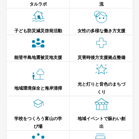
タルラボ
流


子ども防災減災啓発活動
女性の多様な働き方支援


能登半島地震被災地支援
災害時後方支援拠点整備


光と灯りと音色のまちづ
地域環境保全と海岸清掃
くり


学校をつくろう富山の学
地域イベントで賑わい創
び場
出

