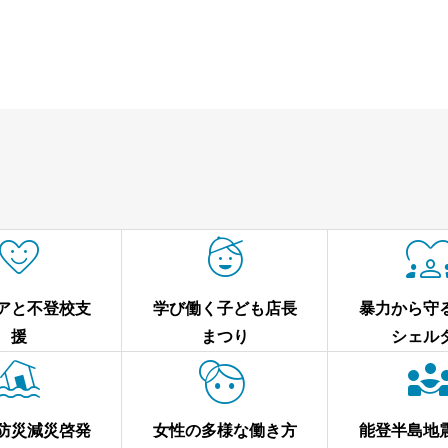


アと不登校支
学び働く子ども店長
暴力から守
援
まつり
シェル


防災減災啓発
女性の多様な働き方
能登半島地