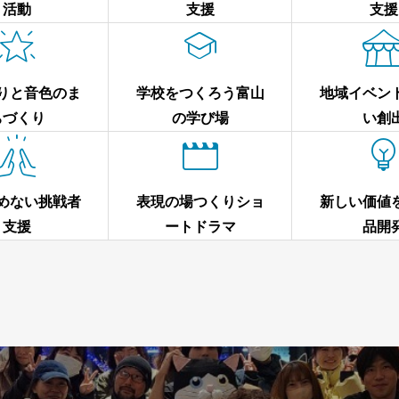
活動
支援
支援


りと音色のま
学校をつくろう富山
地域イベン
ちづくり
の学び場
い創


めない挑戦者
表現の場つくりショ
新しい価値
支援
ートドラマ
品開