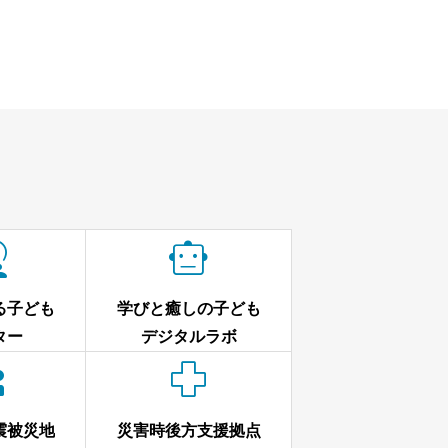


る子ども
学びと癒しの子ども
ター
デジタルラボ


震被災地
災害時後方支援拠点