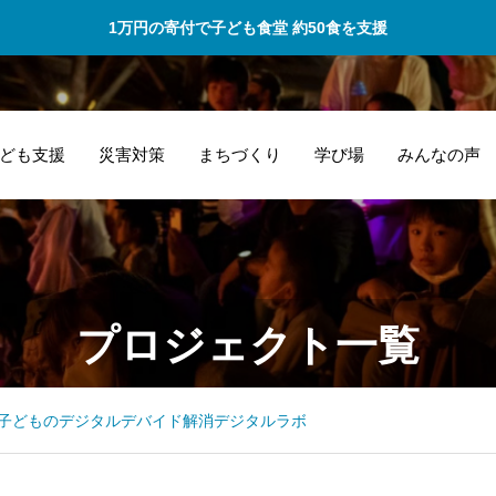
1万円の寄付で子ども食堂 約50食を支援
ども支援
災害対策
まちづくり
学び場
みんなの声
私たち高校生がチ
出
プロジェクト一覧
ャレンジする場を
て
提供していただき
に
ました！
で
子どものデジタルデバイド解消デジタルラボ