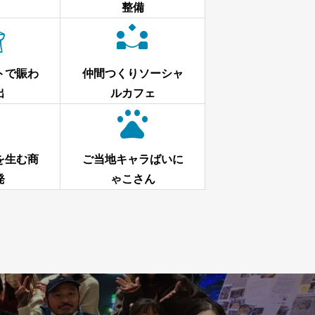
整備


トで賑わ
仲間つくりソーシャ
出
ルカフェ


を生む商
ご当地キャラばいに
発
ゃこさん