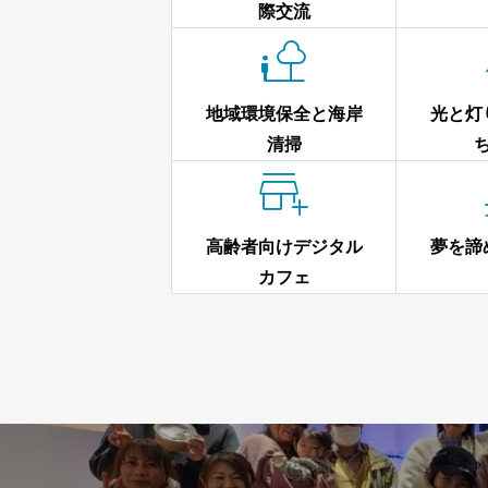
際交流

地域環境保全と海岸
光と灯
清掃

高齢者向けデジタル
夢を諦
カフェ