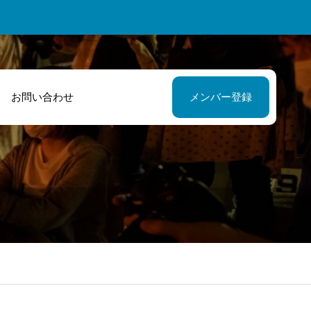
お問い合わせ
メンバー登録
会いの場を作っ
タレントとして
いただいたばい
ャレンジする私
ゃこ村には感謝
応援して頂きま
す。
た！