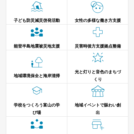


子ども防災減災啓発活動
女性の多様な働き方支援


能登半島地震被災地支援
災害時後方支援拠点整備


光と灯りと音色のまちづ
地域環境保全と海岸清掃
くり


学校をつくろう富山の学
地域イベントで賑わい創
び場
出

