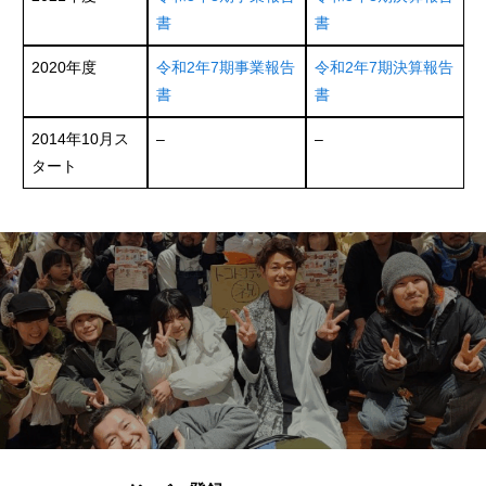
書
書
2020年度
令和2年7期事業報告
令和2年7期決算報告
書
書
2014年10月ス
–
–
タート