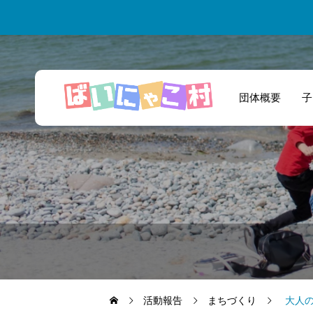
団体概要
子
一緒に商品開発と
いう新たな挑戦を
しました！
活動報告
まちづくり
大人