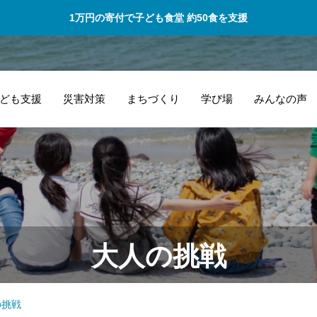
1万円の寄付で子ども食堂 約50食を支援
ども支援
災害対策
まちづくり
学び場
みんなの声
出会いの場を作っ
的
ていただいたばい
と
にゃこ村には感謝
ー
大人の挑戦
です。
し
す
の挑戦