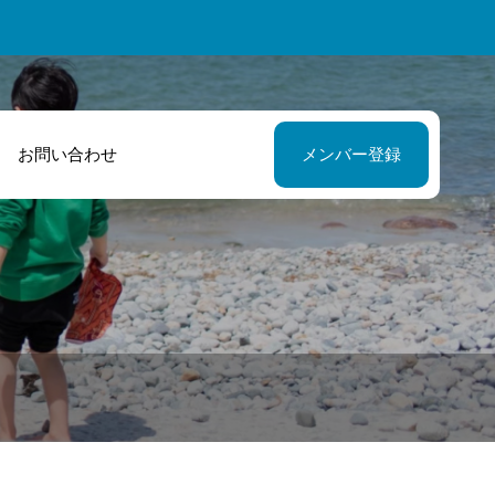
お問い合わせ
メンバー登録
確なアドバイス
的確なアドバイ
あたたかいサポ
やサポートのお
トのおかげで楽
げで楽しく活動
く活動していま
きています！
。