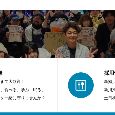
録
採用
アまで大歓迎！
新拠
う、食べる、学ぶ、眠る。
新川
前を一緒に守りませんか？
土日