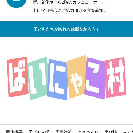
新川文化ホール2階のカフェコーナー。
土日祝日中心にご協力頂ける方を募集。
子どもたちが誇れる故郷を創ろう！
団体概要
子ども支援
災害対策
まちづくり
学び場
みん