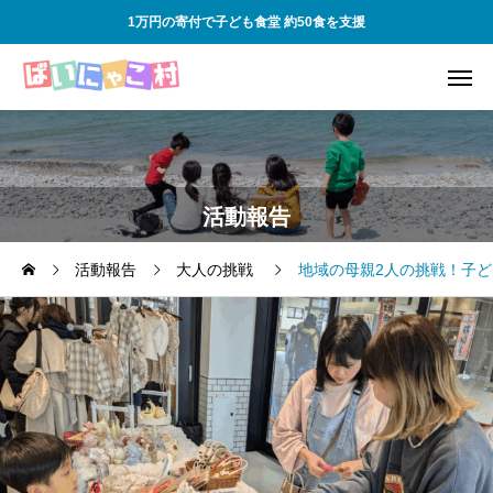
1万円の寄付で子ども食堂 約50食を支援
活動報告
活動報告
大人の挑戦
地域の母親2人の挑戦！子