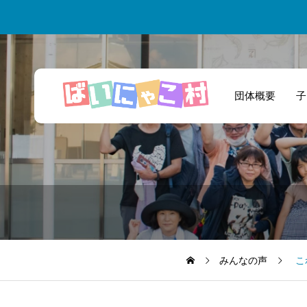
団体概要
子
一緒に商品開発と
いう新たな挑戦を
しました！
みんなの声
こ