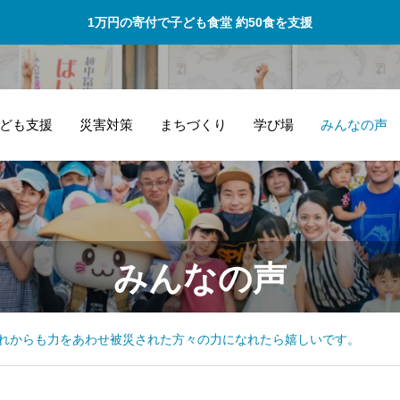
1万円の寄付で子ども食堂 約50食を支援
ども支援
災害対策
まちづくり
学び場
みんなの声
こ
ばいにゃこ村は新
みんなの声
わ
しい自分に出会え
方
る場所です。
ら
れからも力をあわせ被災された方々の力になれたら嬉しいです。