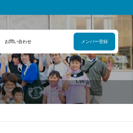
お問い合わせ
メンバー登録
れからも力をあ
初めてのイベン
せ被災された
企画でしたが皆
々の力になれた
んのサポートに
嬉しいです。
けられました！