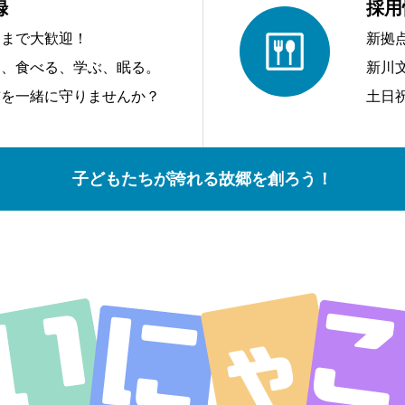
録
採用
アまで大歓迎！
新拠
う、食べる、学ぶ、眠る。
新川
前を一緒に守りませんか？
土日
子どもたちが誇れる故郷を創ろう！