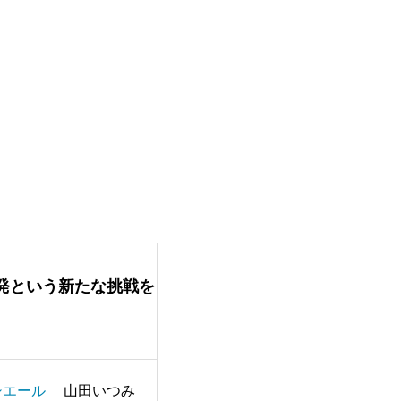
新たな挑戦をし
自分達で考え行動出来る様
てくださいました！
山田いつみ
紙モノ富山代表
桜井