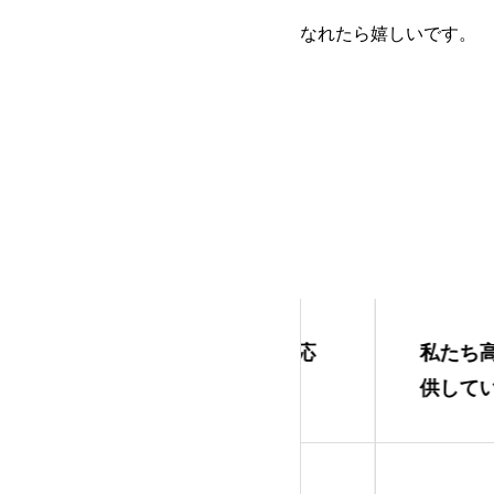
なれたら嬉しいです。
としてチャレンジする私を応
私たち高校生が
きました！
供していただき
タレント
さだありさ
滑高マル