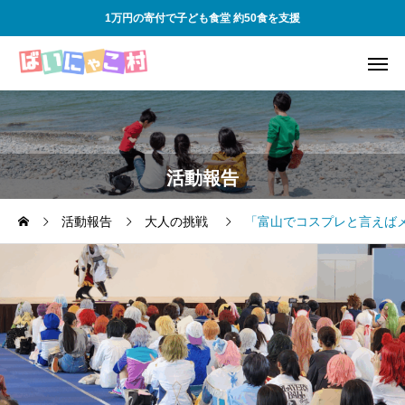
1万円の寄付で子ども食堂 約50食を支援
活動報告
活動報告
大人の挑戦
「富山でコスプレと言えば