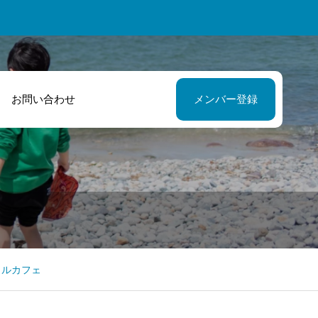
お問い合わせ
メンバー登録
たち高校生がチ
もっと手紙を書
レンジする場を
楽しさを知って
供していただき
山の人に知って
した！
えたら！
ャルカフェ