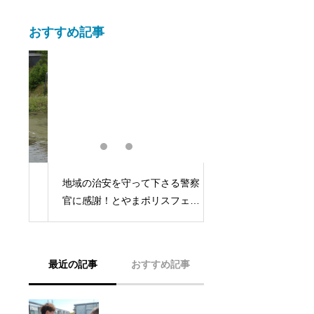
おすすめ記事
地域の治安を守って下さる警察
で
イルミネーションイ
官に感謝！とやまポリスフェス
ラリエ」のPRに協力
タを応援
最近の記事
おすすめ記事