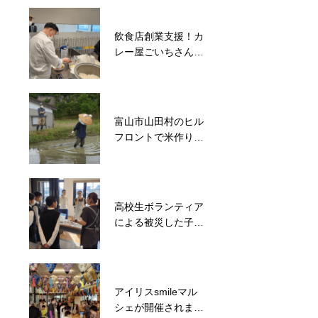
施
飲食店創業支援！カ
被災地支援のご縁と
レー屋ごいちさんの
経験を活かして地域
商品試食会を開催
ボランティアと子ど
も食堂を毎週開催
富山市山田村のヒル
能登半島地震発災後
フロントで米作りの
8分で避難施設メリ
手伝い
カを開錠！約500名
の被災者を受入
高校生ボランティア
による被災した子ど
も達への子ども食堂
開催
アイリスsmileマル
シェが開催されまし