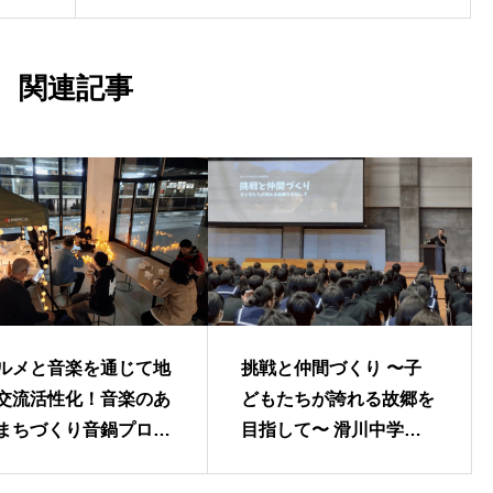
関連記事
ルメと音楽を通じて地
挑戦と仲間づくり 〜子
交流活性化！音楽のあ
どもたちが誇れる故郷を
まちづくり音鍋プロジ
目指して〜 滑川中学校
クト
文化祭で講演を行いまし
た！