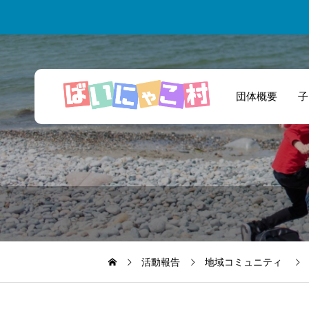
団体概要
子
出会いの場を作っ
ていただいたばい
にゃこ村には感謝
です。
活動報告
地域コミュニティ