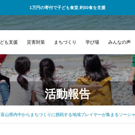
1万円の寄付で子ども食堂 約50食を支援
ども支援
災害対策
まちづくり
学び場
みんなの声
自分達で考え行動
私
活動報告
出来る様サポート
ャ
してくださいまし
提
た！
ま
富山県内中からまちづくりに挑戦する地域プレイヤーが集まるソーシ