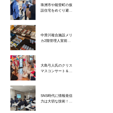
珠洲市や能登町の仮
東日本大震災で親を
設住宅をめぐり避難
亡くした子ども達の
住民に食料や日用品
支援からスタート！
を配布
ばいにゃこサンタク
ロース協会
中滑川複合施設メリ
能登半島災害で分断
カ2階管理人室前に
された地域コミュニ
て防災グッズ販売コ
ティの再建を目指
ーナーを設置
す！地域住民が集ま
るイベント開催
大島弓人氏のクリス
子ども達に特別な体
マスコンサート＆バ
験を！西部小学校に
イオリンワークショ
て気球打ち上げ
ップを開催
SNS時代に情報発信
被災地と支援者をマ
力は大切な技術！富
ッチング！滑川市長
山県内各地でSNS活
や議長も一緒に能登
用セミナーを開催
町松波で炊出しを実