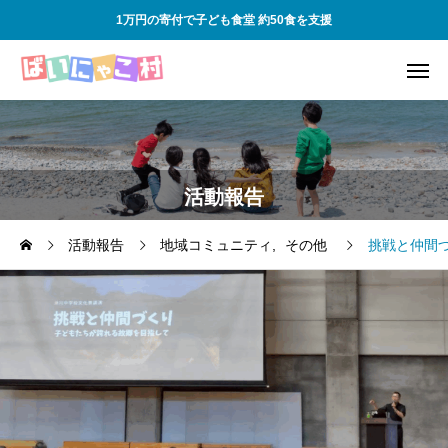
1万円の寄付で子ども食堂 約50食を支援
活動報告
活動報告
地域コミュニティ
その他
挑戦と仲間