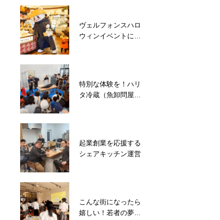
ヴェルフォンスハロ
能登半島災害で分断
ウィンイベントに出
された地域コミュニ
演
ティの再建を目指
す！地域住民が集ま
るイベント開催
特別な体験を！ハリ
能登半島地震発災後
タ冷蔵（魚卸問屋は
8分で避難施設メリ
りたや）様がメリカ
カを開錠！約500名
でマグロ解体ショー
の被災者を受入
を開催
起業創業を応援する
シェアキッチン運営
こんな街になったら
嬉しい！若者の夢や