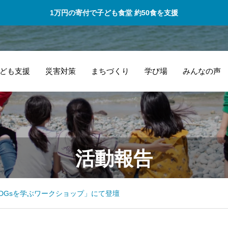
1万円の寄付で子ども食堂 約50食を支援
ども支援
災害対策
まちづくり
学び場
みんなの声
タ
私にとってとても
活動報告
ャ
心強いパートナー
応
的な存在です！
た
DGsを学ぶワークショップ」にて登壇