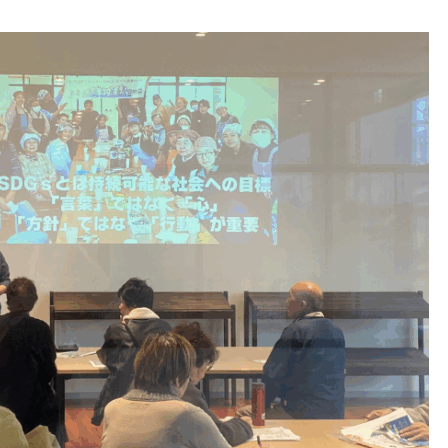
しあわせる富山が開催！ばい
ゃこ村樋口も登壇