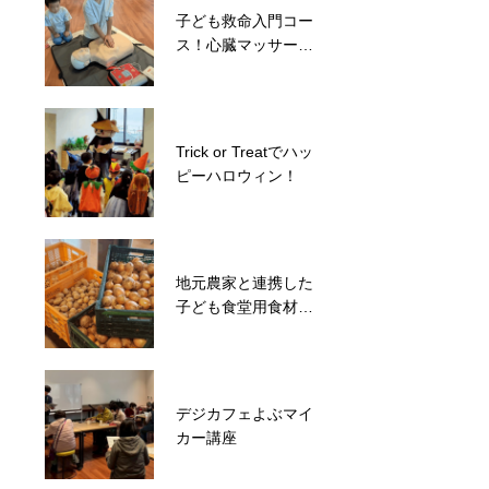
子ども救命入門コー
東日本大震災で親を
ス！心臓マッサージ
亡くした子ども達の
講習会開催
支援からスタート！
ばいにゃこサンタク
ロース協会
Trick or Treatでハッ
被災地と支援者をマ
ピーハロウィン！
ッチング！滑川市長
や議長も一緒に能登
町松波で炊出しを実
施
地元農家と連携した
被災地支援のご縁と
子ども食堂用食材調
経験を活かして地域
達
ボランティアと子ど
も食堂を毎週開催
デジカフェよぶマイ
子ども達に特別な体
カー講座
験を！西部小学校に
て気球打ち上げ