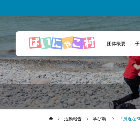
団体概要
子
一緒に商品開発と
いう新たな挑戦を
しました！
活動報告
学び場
「身近なS