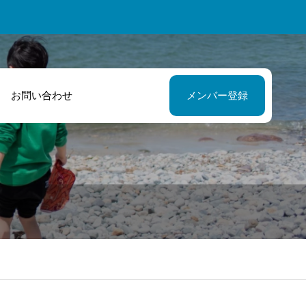
お問い合わせ
メンバー登録
レントとしてチ
私たち高校生が
レンジする私を
ャレンジする場
援して頂きまし
提供していただ
！
ました！