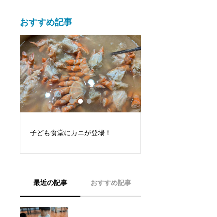
おすすめ記事
ミントクリニックと
に
子ども食堂にカニが登場！
カレッジ！どうぶつ
裕氏による講演を開
最近の記事
おすすめ記事