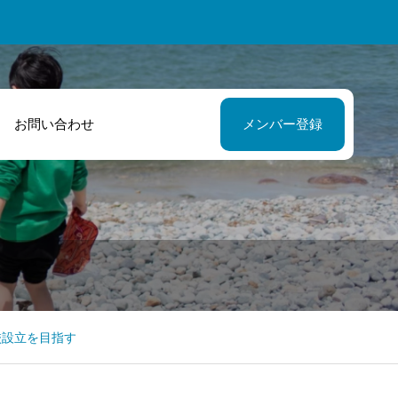
お問い合わせ
メンバー登録
緒に商品開発と
私にとってとて
う新たな挑戦を
心強いパートナ
ました！
的な存在です！
校設立を目指す