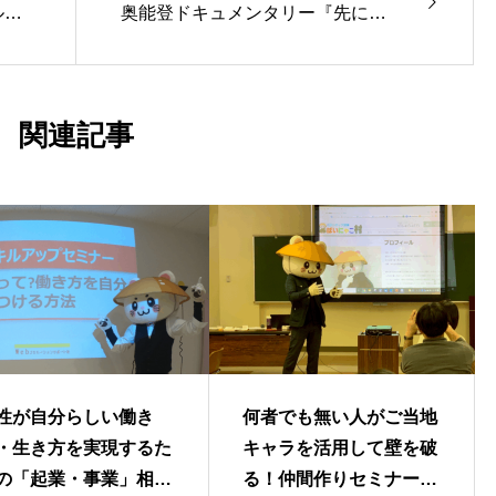
ルデ
奥能登ドキュメンタリー『先に棲
む〜こちら高屋〜』上映会を開催
関連記事
性が自分らしい働き
何者でも無い人がご当地
・生き方を実現するた
キャラを活用して壁を破
の「起業・事業」相談
る！仲間作りセミナーを