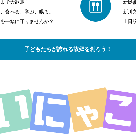
アまで大歓迎！
新拠
う、食べる、学ぶ、眠る。
新川
前を一緒に守りませんか？
土日
子どもたちが誇れる故郷を創ろう！