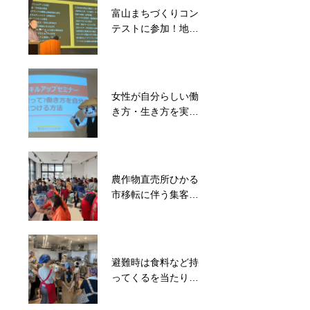
富山まちづくりコン
子ども達に特別な体
テストに参加！地域
験を！西部小学校に
課題解決のプレゼン
て気球打ち上げ
テーションを実施
女性が自分らしい働
東日本大震災で親を
き方・生き方を実現
亡くした子ども達の
するための「起業・
支援からスタート！
事業」相談会
ばいにゃこサンタク
ロース協会
農作物直売所ひかる
能登半島地震発災後
市移転に伴う集客や
8分で避難施設メリ
運営を応援
カを開錠！約500名
の被災者を受入
避難時は食料など持
被災地と支援者をマ
ってくるを当たり前
ッチング！滑川市長
に！災害に備えたサ
や議長も一緒に能登
ルベージ料理教室を
町松波で炊出しを実