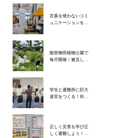
開催
施
言葉を使わないコミ
被災地支援のご縁と
ュニケーションを楽
経験を活かして地域
しむサイレントカフ
ボランティアと子ど
ェ
も食堂を毎週開催
能登柳田植物公園で
能登半島災害で分断
毎月開催！被災した
された地域コミュニ
子ども達が笑って遊
ティの再建を目指
べる居場所つくり
す！地域住民が集ま
るイベント開催
学生と避難所に巨大
迷宮をつくる！街の
賑わい創出プロジェ
クト
正しく災害を学び正
しく避難しよう！メ