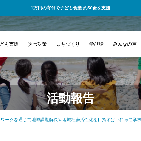
1万円の寄付で子ども食堂 約50食を支援
ども支援
災害対策
まちづくり
学び場
みんなの声
もっと手紙を書く
一
活動報告
楽しさを知って沢
い
山の人に知って貰
し
えたら！
ドワークを通じて地域課題解決や地域社会活性化を目指すばいにゃこ学