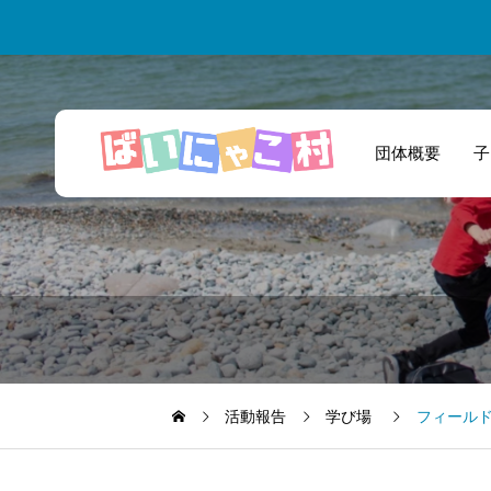
団体概要
子
的確なアドバイス
とあたたかいサポ
ートのおかげで楽
しく活動していま
活動報告
学び場
フィール
す。