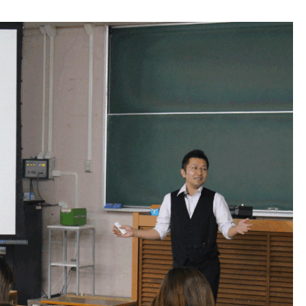
紙クラフト好きが集結！紙に
化したイベント「紙モノとや
ま」の立ち上げに協力