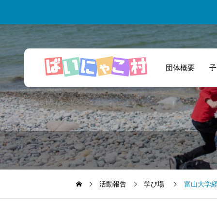
団体概要
子
一緒に商品開発と
いう新たな挑戦を
しました！
活動報告
学び場
富山大学