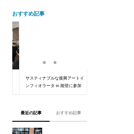
おすすめ記事
特
サスティナブルな復興アートイ
サクラキャンドルナイ
ンフィオラータ in 能登に参加
柳原
最近の記事
おすすめ記事