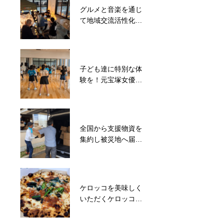
グルメと音楽を通じ
子ども達に特別な体
て地域交流活性化！
験を！西部小学校に
音楽のあるまちづく
て気球打ち上げ
り音鍋プロジェクト
子ども達に特別な体
被災地と支援者をマ
験を！元宝塚女優に
ッチング！滑川市長
よるダンスワークシ
や議長も一緒に能登
ョップを開催
町松波で炊出しを実
施
全国から支援物資を
能登半島災害で分断
集約し被災地へ届け
された地域コミュニ
る
ティの再建を目指
す！地域住民が集ま
るイベント開催
ケロッコを美味しく
東日本大震災で親を
いただくケロッコ収
亡くした子ども達の
穫祭が開催‼
支援からスタート！
ばいにゃこサンタク