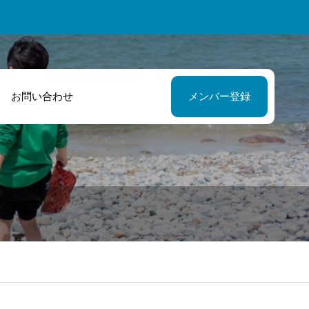
お問い合わせ
メンバー登録
確なアドバイス
ばいにゃこ村は
あたたかいサポ
しい自分に出会
トのおかげで楽
る場所です。
く活動していま
。