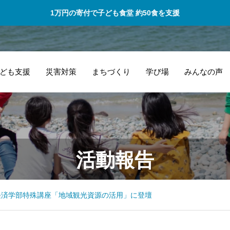
1万円の寄付で子ども食堂 約50食を支援
ども支援
災害対策
まちづくり
学び場
みんなの声
タレントとしてチ
的
活動報告
ャレンジする私を
と
応援して頂きまし
ー
た！
し
経済学部特殊講座「地域観光資源の活用」に登壇
す