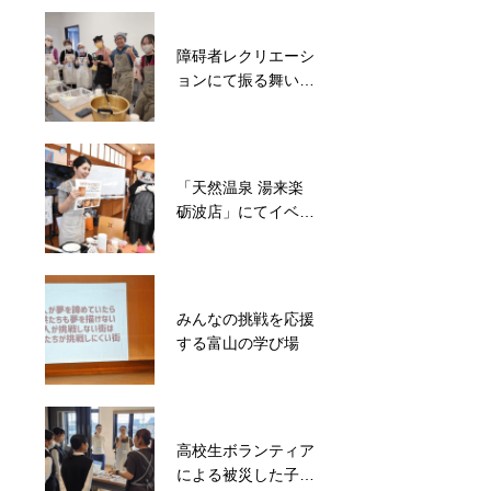
ロース協会
障碍者レクリエーシ
能登半島地震発災後
ョンにて振る舞いご
8分で避難施設メリ
飯
カを開錠！約500名
の被災者を受入
「天然温泉 湯来楽
被災地支援のご縁と
砺波店」にてイベン
経験を活かして地域
ト出演
ボランティアと子ど
も食堂を毎週開催
みんなの挑戦を応援
する富山の学び場
高校生ボランティア
による被災した子ど