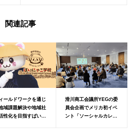
関連記事
ィールドワークを通じ
滑川商工会議所YEGの委
地域課題解決や地域社
員会企画でメリカ初イベ
活性化を目指すばいに
ント「ソーシャルカレッ
こ学校設立を目指す
ジ」を開催