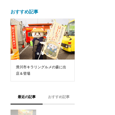
おすすめ記事
震
滑川市キラリングルメの森に出
ニュージーランド地
力
店＆登場
ーランタンキャンド
最近の記事
おすすめ記事