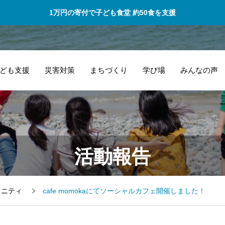
1万円の寄付で子ども食堂 約50食を支援
ども支援
災害対策
まちづくり
学び場
みんなの声
的確なアドバイス
一
活動報告
とあたたかいサポ
い
ートのおかげで楽
し
しく活動していま
ュニティ
cafe momokaにてソーシャルカフェ開催しました！
す。