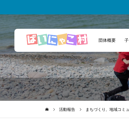
団体概要
子
これからも力をあ
わせ被災された
方々の力になれた
ら嬉しいです。
活動報告
まちづくり
地域コミ