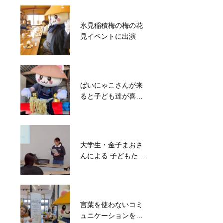
を開催
ロース協会
氷見稲積梅の梅の花
能登半島災害で分断
見イベントに出演
された地域コミュニ
ティの再建を目指
す！地域住民が集ま
るイベント開催
ばいにゃこさんが来
子ども達に特別な体
ると子ども達が喜
験を！西部小学校に
ぶ！被災地でこども
て気球打ち上げ
食堂を実施
大学生・金子まおさ
んによる 子どもたち
の心のケア講座
言葉を使わないコミ
ュニケーションを楽