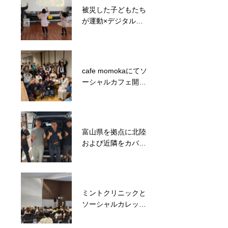
被災した子どもたち
被災地支援のご縁と
が運動×デジタルコ
経験を活かして地域
ンテンツを楽しめる
ボランティアと子ど
居場所を設置
も食堂を毎週開催
cafe momokaにてソ
被災地と支援者をマ
ーシャルカフェ開催
ッチング！滑川市長
しました！
や議長も一緒に能登
町松波で炊出しを実
施
富山県を拠点に北陸
能登半島地震発災後
および近隣をカバー
8分で避難施設メリ
する被災地支援団体
カを開錠！約500名
として体制構築
の被災者を受入
ミントクリニックと
東日本大震災で親を
ソーシャルカレッ
亡くした子ども達の
ジ！どうぶつ占い弦
支援からスタート！
本將裕氏による講演
ばいにゃこサンタク