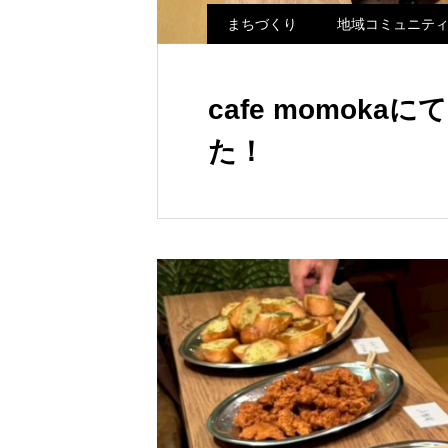
まちづくり
地域コミュニテ
cafe momok
た！