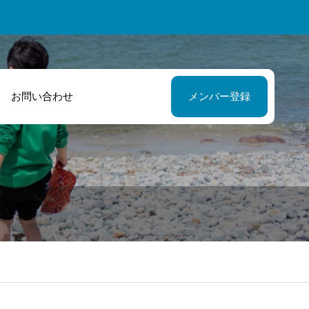
お問い合わせ
メンバー登録
緒に商品開発と
私にとってとて
う新たな挑戦を
心強いパートナ
ました！
的な存在です！