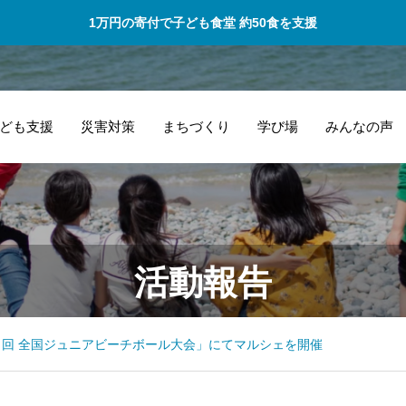
1万円の寄付で子ども食堂 約50食を支援
ども支援
災害対策
まちづくり
学び場
みんなの声
出会いの場を作っ
一
活動報告
ていただいたばい
い
にゃこ村には感謝
し
です。
１回 全国ジュニアビーチボール大会」にてマルシェを開催