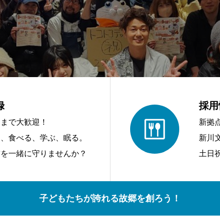
録
採用
アまで大歓迎！
新拠
う、食べる、学ぶ、眠る。
新川
前を一緒に守りませんか？
土日
子どもたちが誇れる故郷を創ろう！