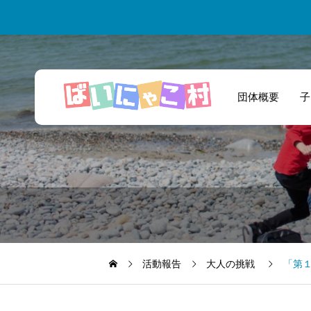
団体概要
子
的確なアドバイス
やサポートのおか
げで楽しく活動で
きています！
活動報告
大人の挑戦
「第