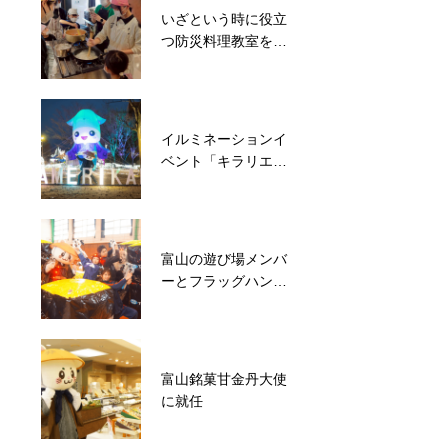
いざという時に役立
能登半島地震発災後
つ防災料理教室を開
8分で避難施設メリ
催しました
カを開錠！約500名
の被災者を受入
イルミネーションイ
東日本大震災で親を
ベント「キラリエ」
亡くした子ども達の
のPRに協力
支援からスタート！
ばいにゃこサンタク
ロース協会
富山の遊び場メンバ
被災地と支援者をマ
ーとフラッグハント
ッチング！滑川市長
に挑戦
や議長も一緒に能登
町松波で炊出しを実
施
富山銘菓甘金丹大使
被災地支援のご縁と
に就任
経験を活かして地域
ボランティアと子ど
も食堂を毎週開催