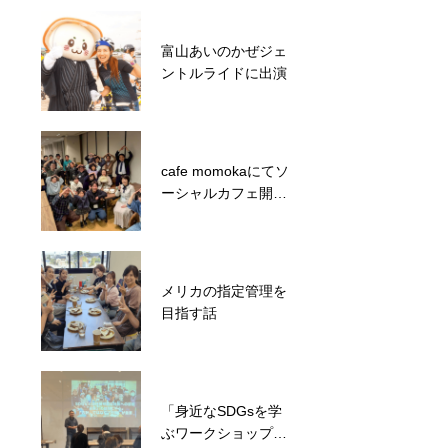
富山あいのかぜジェ
子ども達に特別な体
ントルライドに出演
験を！西部小学校に
て気球打ち上げ
cafe momokaにてソ
能登半島災害で分断
ーシャルカフェ開催
された地域コミュニ
しました！
ティの再建を目指
す！地域住民が集ま
るイベント開催
メリカの指定管理を
目指す話
「身近なSDGsを学
ぶワークショップ」