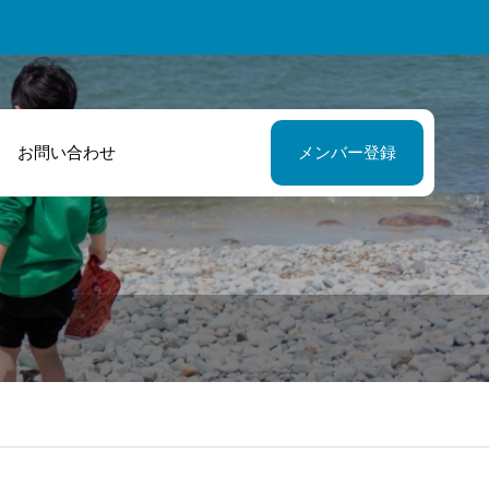
お問い合わせ
メンバー登録
「ノーと言わな
緒に商品開発と
ばいにゃこ村」
う新たな挑戦を
皆さんと街を楽
ました！
くしたい！