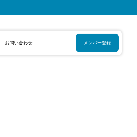
お問い合わせ
メンバー登録
的確なアドバイス
私にと
やサポートのおか
心強い
げで楽しく活動で
的な存
きています！