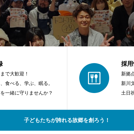
録
採用
アまで大歓迎！
新拠
う、食べる、学ぶ、眠る。
新川
前を一緒に守りませんか？
土日
子どもたちが誇れる故郷を創ろう！