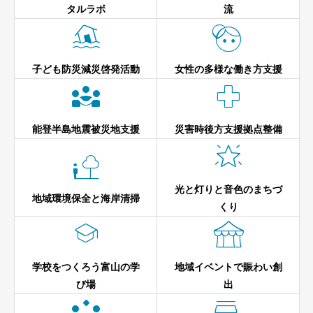
タルラボ
流


子ども防災減災啓発活動
女性の多様な働き方支援


能登半島地震被災地支援
災害時後方支援拠点整備


光と灯りと音色のまちづ
地域環境保全と海岸清掃
くり


学校をつくろう富山の学
地域イベントで賑わい創
び場
出

