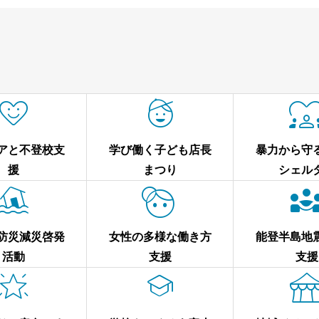


アと不登校支
学び働く子ども店長
暴力から守
援
まつり
シェル


防災減災啓発
女性の多様な働き方
能登半島地
活動
支援
支援

