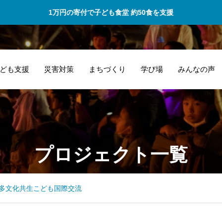
1万円の寄付で子ども食堂 約50食を支援
ども支援
災害対策
まちづくり
学び場
みんなの声
出
一緒に商品開発と
プロジェクト一覧
て
いう新たな挑戦を
に
しました！
で
多文化共生こども国際交流