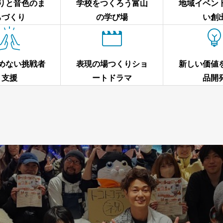
りと音色のま
学校をつくろう富山
地域イベン
ちづくり
の学び場
い創


めない挑戦者
表現の場つくりショ
新しい価値
支援
ートドラマ
品開