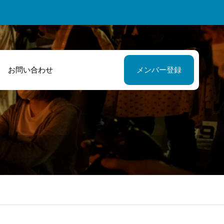
お問い合わせ
メンバー登録
会いの場を作っ
これからも力を
いただいたばい
わせ被災された
ゃこ村には感謝
方々の力になれ
す。
ら嬉しいです。