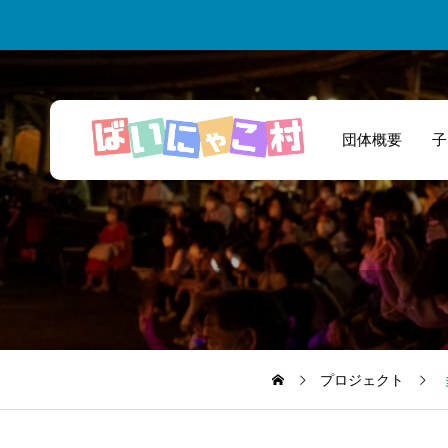
団体概要
子
私たち高校生がチ
ャレンジする場を
提供していただき
ました！
プロジェクト