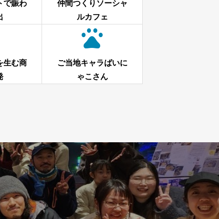
トで賑わ
仲間つくりソーシャ
出
ルカフェ


を生む商
ご当地キャラばいに
発
ゃこさん