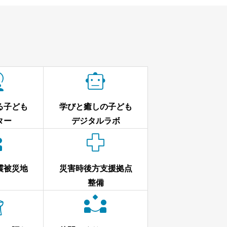


る子ども
学びと癒しの子ども
ター
デジタルラボ


震被災地
災害時後方支援拠点
整備

