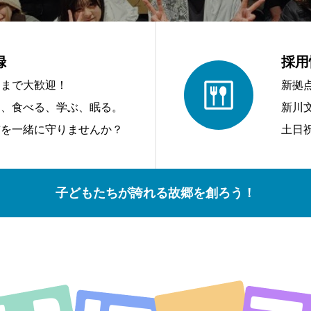
録
採用
アまで大歓迎！
新拠
う、食べる、学ぶ、眠る。
新川
前を一緒に守りませんか？
土日
子どもたちが誇れる故郷を創ろう！