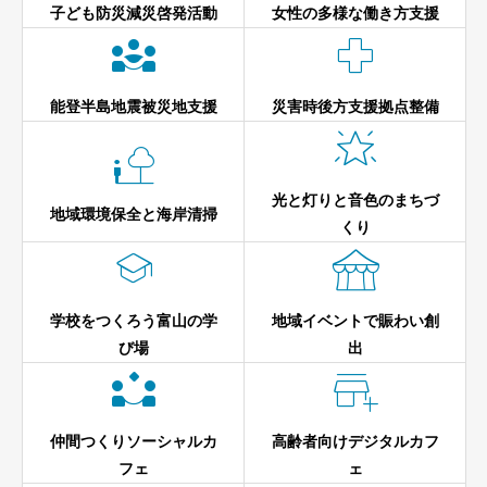
子ども防災減災啓発活動
女性の多様な働き方支援


能登半島地震被災地支援
災害時後方支援拠点整備


光と灯りと音色のまちづ
地域環境保全と海岸清掃
くり


学校をつくろう富山の学
地域イベントで賑わい創
び場
出


仲間つくりソーシャルカ
高齢者向けデジタルカフ
フェ
ェ