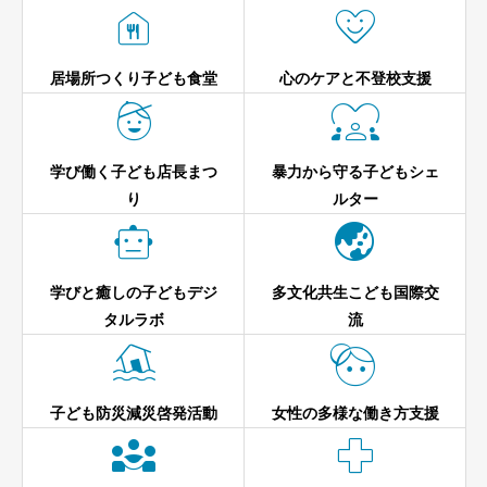


居場所つくり子ども食堂
心のケアと不登校支援


学び働く子ども店長まつ
暴力から守る子どもシェ
り
ルター


学びと癒しの子どもデジ
多文化共生こども国際交
タルラボ
流


子ども防災減災啓発活動
女性の多様な働き方支援

