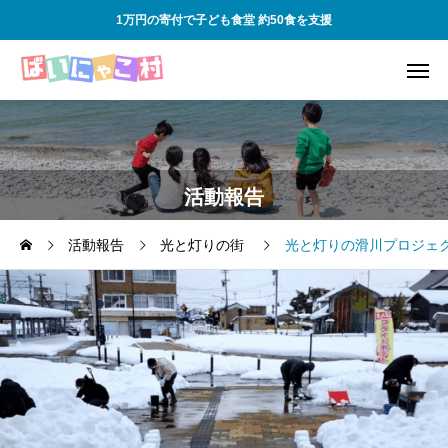
1万円の寄付で子ども食堂 約50食を支援
活動報告
活動報告
光と灯りの街
光と灯りの滑川プロジェ