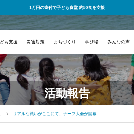
1万円の寄付で子ども食堂 約50食を支援
ども支援
災害対策
まちづくり
学び場
みんなの声
これからも力をあ
的
活動報告
わせ被災された
や
方々の力になれた
げ
ら嬉しいです。
き
援
リアルな戦いがここにて、ナーフ大会が開幕