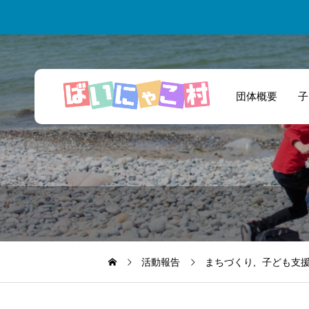
団体概要
子
私たち高校生がチ
ャレンジする場を
提供していただき
ました！
活動報告
まちづくり
子ども支