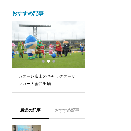
おすすめ記事
サ
カターレ富山のキャラクターサ
みんなで海を綺麗に
ジ
ッカー大会に出場
を開催
最近の記事
おすすめ記事