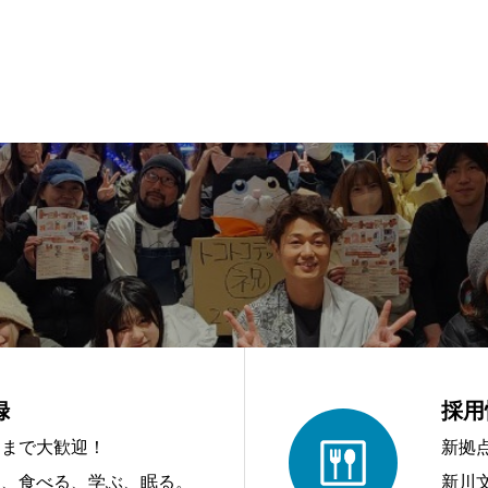
録
採用
アまで大歓迎！
新拠
う、食べる、学ぶ、眠る。
新川