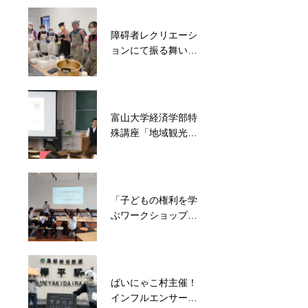
寄贈頂きました
るイベント開催
障碍者レクリエーシ
能登半島地震発災後
ョンにて振る舞いご
8分で避難施設メリ
飯
カを開錠！約500名
の被災者を受入
富山大学経済学部特
被災地支援のご縁と
殊講座「地域観光資
経験を活かして地域
源の活用」に登壇
ボランティアと子ど
も食堂を毎週開催
「子どもの権利を学
ぶワークショップ」
にて登壇
ばいにゃこ村主催！
インフルエンサーと