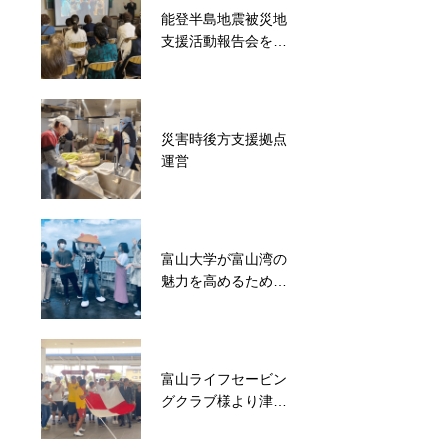
能登半島地震被災地
東日本大震災で親を
支援活動報告会を開
亡くした子ども達の
催
支援からスタート！
ばいにゃこサンタク
ロース協会
災害時後方支援拠点
子ども達に特別な体
運営
験を！西部小学校に
て気球打ち上げ
富山大学が富山湾の
被災地と支援者をマ
魅力を高めるために
ッチング！滑川市長
企画した「TOYAMA
や議長も一緒に能登
BAY SELFIE
町松波で炊出しを実
SPOT」に協力
施
富山ライフセービン
能登半島災害で分断
グクラブ様より津波
された地域コミュニ
避難を視覚で呼びか
ティの再建を目指
ける⁡津波フラッグを
す！地域住民が集ま