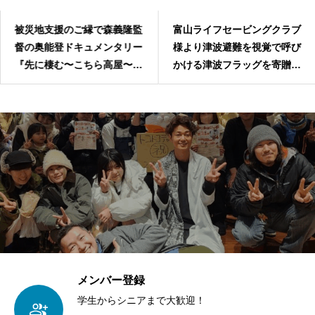
被災地支援のご縁で森義隆監
富山ライフセービングクラブ
督の奥能登ドキュメンタリー
様より津波避難を視覚で呼び
『先に棲む〜こちら高屋〜』
かける⁡津波フラッグを寄贈頂
上映会を開催
きました
メンバー登録
学生からシニアまで大歓迎！