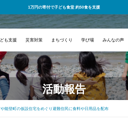
1万円の寄付で子ども食堂 約50食を支援
ども支援
災害対策
まちづくり
学び場
みんなの声
的確なアドバイス
一
活動報告
とあたたかいサポ
い
ートのおかげで楽
し
しく活動していま
市や能登町の仮設住宅をめぐり避難住民に食料や日用品を配布
す。