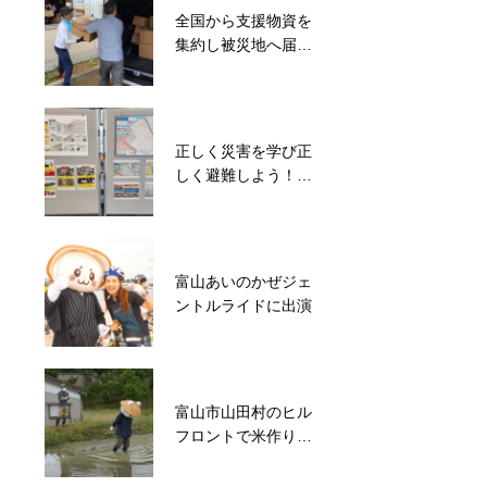
全国から支援物資を
東日本大震災で親を
集約し被災地へ届け
亡くした子ども達の
る
支援からスタート！
ばいにゃこサンタク
ロース協会
正しく災害を学び正
能登半島災害で分断
しく避難しよう！メ
された地域コミュニ
リカにハザードマッ
ティの再建を目指
プを設置
す！地域住民が集ま
るイベント開催
富山あいのかぜジェ
能登半島地震発災後
ントルライドに出演
8分で避難施設メリ
カを開錠！約500名
の被災者を受入
富山市山田村のヒル
被災地支援のご縁と
フロントで米作りの
経験を活かして地域
手伝い
ボランティアと子ど
も食堂を毎週開催