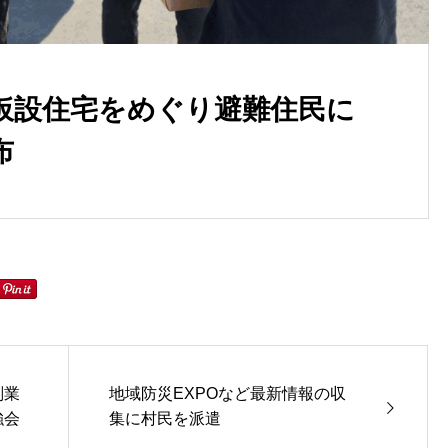
仮設住宅をめぐり避難住民に
布
副業
地域防災EXPOなど最新情報の収
強会
集に村民を派遣