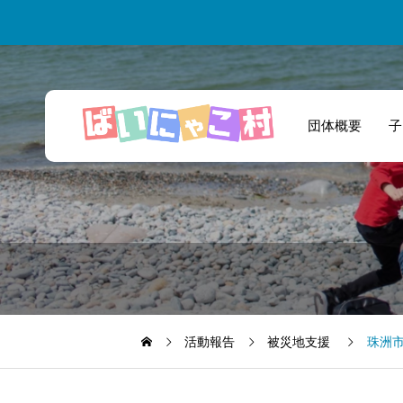
団体概要
子
「ノーと言わない
ばいにゃこ村」の
皆さんと街を楽し
くしたい！
活動報告
被災地支援
珠洲