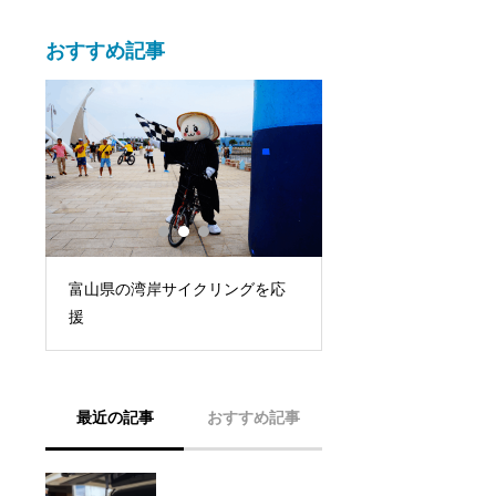
おすすめ記事
副
富山県の湾岸サイクリングを応
子ども達が大はしゃ
勉
援
合運動公園で大雪合
最近の記事
おすすめ記事