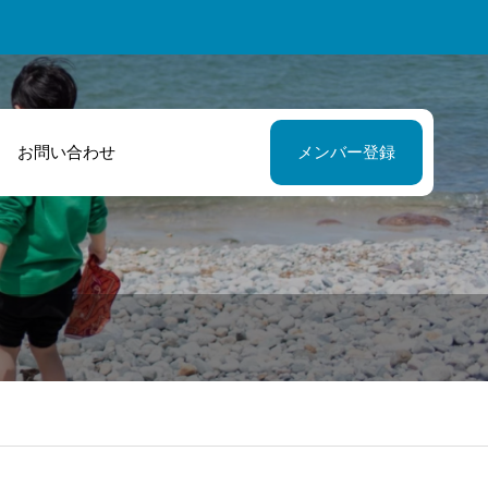
お問い合わせ
メンバー登録
自分達で考え行
緒に商品開発と
出来る様サポー
う新たな挑戦を
してくださいま
ました！
た！