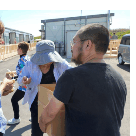
ばいにゃこ村起業塾！起業や
業に興味がある大人のお金の
強会