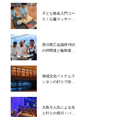
子ども救命入門コー
被災地と支援者をマ
ス！心臓マッサージ
ッチング！滑川市長
講習会開催
や議長も一緒に能登
町松波で炊出しを実
施
滑川商工会議所YEG
子ども達に特別な体
の仲間達と輪島復興
験を！西部小学校に
フェス協力
て気球打ち上げ
地域文化ベトナムラ
ンタンの灯りで街を
照らず龍宮城プロジ
ェクトをスタート
大島弓人氏による光
と灯りの滑川！バイ