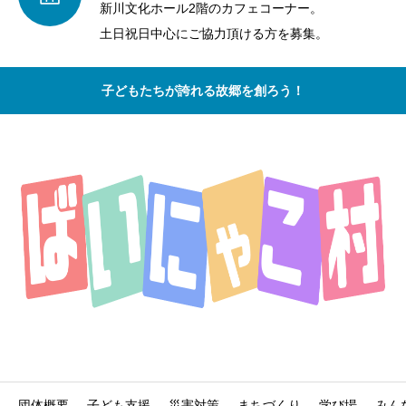
新川文化ホール2階のカフェコーナー。
土日祝日中心にご協力頂ける方を募集。
子どもたちが誇れる故郷を創ろう！
団体概要
子ども支援
災害対策
まちづくり
学び場
みん