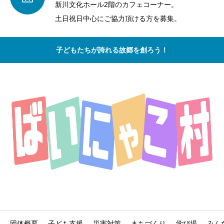
新川文化ホール2階のカフェコーナー。
土日祝日中心にご協力頂ける方を募集。
子どもたちが誇れる故郷を創ろう！
団体概要
子ども支援
災害対策
まちづくり
学び場
みん