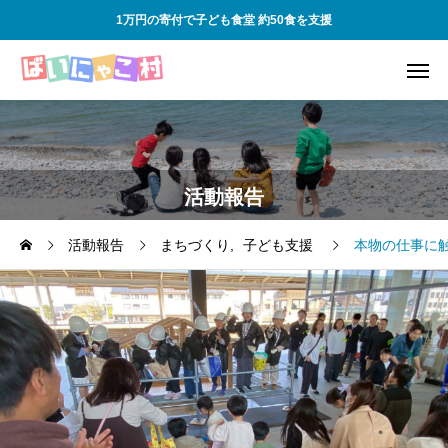
1万円の寄付で子ども食堂 約50食を支援
活動報告
活動報告
まちづくり
子ども支援
本物の仕事に