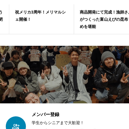
祝メリカ3周年！メリマルシ
商品開発にて完成！漁師さん
ェ開催！
がつくった富山えびの昆布じ
めを堪能
メンバー登録
学生からシニアまで大歓迎！